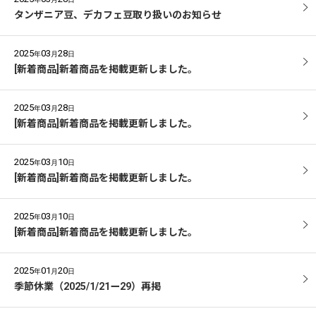
タンザニア豆、デカフェ豆取り扱いのお知らせ
2025
03
28
年
月
日
[新着商品]新着商品を掲載更新しました。
2025
03
28
年
月
日
[新着商品]新着商品を掲載更新しました。
2025
03
10
年
月
日
[新着商品]新着商品を掲載更新しました。
2025
03
10
年
月
日
[新着商品]新着商品を掲載更新しました。
2025
01
20
年
月
日
季節休業（2025/1/21ー29）再掲