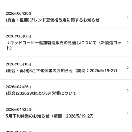
2026
06
20
年
月
日
(総合・重要)ブレンド豆価格改定に関するお知らせ
2026
06
06
年
月
日
リキッドコーヒー追加製造販売の見通しについて（新製造ロッ
ト）
2026
05
18
年
月
日
(総合・再掲)5月下旬休業のお知らせ（期間：2026/5/19-27）
2026
04
26
年
月
日
(総合)2026GWおよび5月営業について
2026
04
25
年
月
日
5月下旬休業のお知らせ（期間：2026/5/19-27）