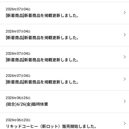
2026
07
04
年
月
日
[新着商品]新着商品を掲載更新しました。
2026
07
04
年
月
日
[新着商品]新着商品を掲載更新しました。
2026
07
04
年
月
日
[新着商品]新着商品を掲載更新しました。
2026
07
04
年
月
日
[新着商品]新着商品を掲載更新しました。
2026
06
26
年
月
日
(総合)6/26(金)臨時休業
2026
06
20
年
月
日
リキッドコーヒー（新ロット）販売開始しました。