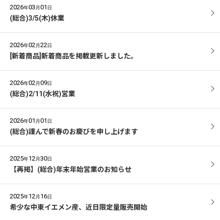
2026
03
01
年
月
日
(総合)3/5(木)休業
2026
02
22
年
月
日
[新着商品]新着商品を掲載更新しました。
2026
02
09
年
月
日
(総合)2/11(水祝)営業
2026
01
01
年
月
日
(総合)謹んで新春のお慶びを申し上げます
2025
12
30
年
月
日
【再掲】(総合)年末年始営業のお知らせ
2025
12
16
年
月
日
希少な中東イエメン産、近日限定量販売開始