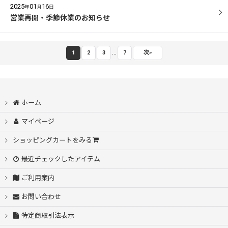
2025
01
16
年
月
日
営業再開・季節休業のお知らせ
...
1
2
3
7
次
»
ホーム
マイページ
ショッピングカートをみる
最近チェックしたアイテム
ご利用案内
お問い合わせ
特定商取引法表示