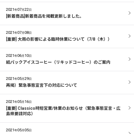
2021
07
22
年
月
日
[新着商品]新着商品を掲載更新しました。
2021
07
08
年
月
日
[重要] 大雨の影響による臨時休業について（7/8（木））
2021
06
10
年
月
日
紙パックアイスコーヒー（リキッドコーヒー）のご案内
2021
05
29
年
月
日
再掲）緊急事態宣言下の対応について
2021
05
16
年
月
日
[重要] Classico時短営業/休業のお知らせ（緊急事態宣言・広
島県要請対応）
2021
05
05
年
月
日