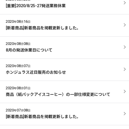
[重要]2020/8/25-27発送業務休業
2020
08
16
年
月
日
[新着商品]新着商品を掲載更新しました。
2020
08
08
年
月
日
8月の発送休業日について
2020
08
07
年
月
日
ホンジュラス近日販売のお知らせ
2020
08
01
年
月
日
商品（紙パックアイスコーヒー）の一部仕様変更について
2020
07
08
年
月
日
[新着商品]新着商品を掲載更新しました。