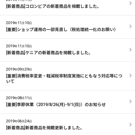
[新着商品]コロンビアの新着商品を掲載しました。
2019
11
10
年
月
日
[重要]ショップ運用の一部見直し（税処理統一化のお願い）
2019
11
10
年
月
日
[新着商品]ケニアの新着商品を掲載しました。
2019
09
29
年
月
日
[重要]消費税率変更・軽減税率制度実施にともなう対応等につ
いて
2019
08
11
年
月
日
[重要]季節休業（2019/8/26(月)-9/1(日)）のお知らせ
2019
06
24
年
月
日
[新着商品]新着商品を掲載更新しました。