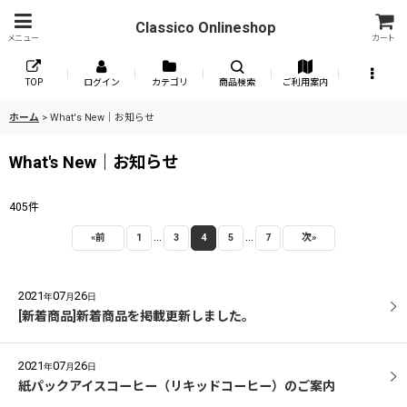
Classico Onlineshop
メニュー
カート
TOP
ログイン
カテゴリ
商品検索
ご利用案内
ホーム
>
What's New｜お知らせ
What's New｜お知らせ
405
件
...
...
«
前
1
3
4
5
7
次
»
2021
07
26
年
月
日
[新着商品]新着商品を掲載更新しました。
2021
07
26
年
月
日
紙パックアイスコーヒー（リキッドコーヒー）のご案内