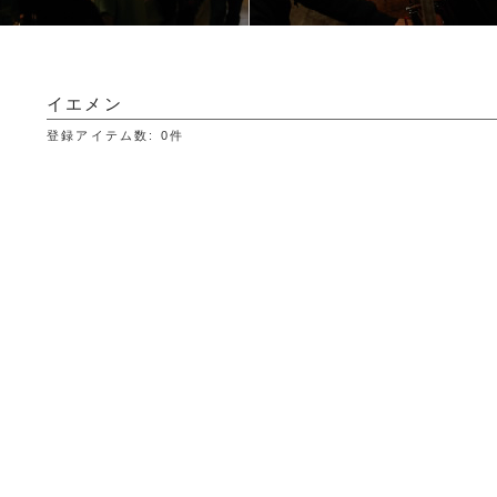
イエメン
登録アイテム数
:
0件