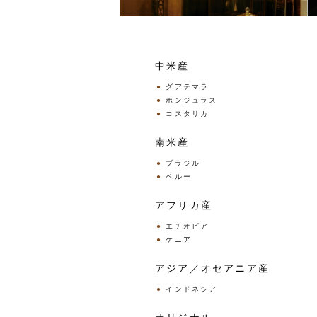
中米産
グアテマラ
ホンジュラス
コスタリカ
南米産
ブラジル
ペルー
アフリカ産
エチオピア
ケニア
アジア／オセアニア産
インドネシア