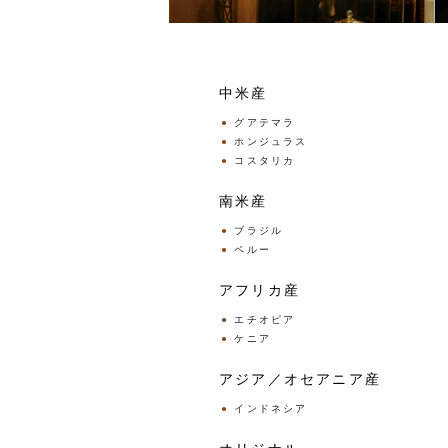
中米産
グアテマラ
ホンジュラス
コスタリカ
南米産
ブラジル
ペルー
アフリカ産
エチオピア
ケニア
アジア／オセアニア産
インドネシア