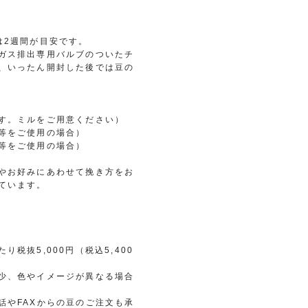
は2週間が目安です。
ガス排出専用バルブのついたチ
、いったん開封した後では豆の
す。ミルをご用意ください）
等をご使用の場合）
等をご使用の場合）
やお好みにあわせて挽き方をお
ています。
税抜5,000円（税込5,400
少、色やイメージが異なる場合
話やFAXからの豆のご注文も承