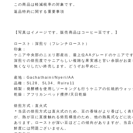
この商品は軽減税率の対象です。
返品特約に関する重要事項
【写真はイメージです。販売商品はコーヒー豆です。】
ロースト：深煎り（フレンチロースト）
印象：
ケニア中央部のニエリ郡産出、最上位AAグレードのケニアで
深煎りの焙煎度でケニアらしい複雑な果実感と甘い余韻がお楽
無くなりしだい終売します。どうぞお早めに。
産地：Gachathaini/Nyeri/AA
品種：SL28、SL34、Ruiru11
精製：発酵槽を使用しソーキングも行うケニアの伝統的ウォッ
乾燥：アフリカンベッド攪拌/天日乾燥
焙煎方式：直火式
＊当店の焙煎方式は直火式のため、豆の香味がより香ばしく表
が、熱が豆に直接触れる焙煎構造のため、他の熱風式などに比
あります。ローストが深い豆ほどこの傾向がありますが、当店
鮮度には問題ございません。