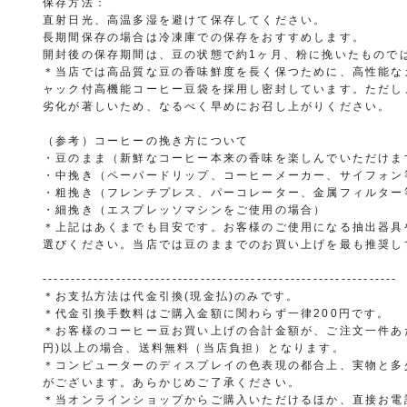
保存方法：
直射日光、高温多湿を避けて保存してください。
長期間保存の場合は冷凍庫での保存をおすすめします。
開封後の保存期間は、豆の状態で約1ヶ月、粉に挽いたもので
＊当店では高品質な豆の香味鮮度を長く保つために、高性能な
ャック付高機能コーヒー豆袋を採用し密封しています。ただし
劣化が著しいため、なるべく早めにお召し上がりください。
（参考）コーヒーの挽き方について
・豆のまま（新鮮なコーヒー本来の香味を楽しんでいただけま
・中挽き（ペーパードリップ、コーヒーメーカー、サイフォン
・粗挽き（フレンチプレス、パーコレーター、金属フィルター
・細挽き（エスプレッソマシンをご使用の場合）
＊上記はあくまでも目安です。お客様のご使用になる抽出器具
選びください。当店では豆のままでのお買い上げを最も推奨し
---------------------------------------------------------------
＊お支払方法は代金引換(現金払)のみです。
＊代金引換手数料はご購入金額に関わらず一律200円です。
＊お客様のコーヒー豆お買い上げの合計金額が、ご注文一件あたり
円)以上の場合、送料無料（当店負担）となります。
＊コンピューターのディスプレイの色表現の都合上、実物と多
がございます。あらかじめご了承ください。
＊当オンラインショップからご購入いただけるほか、直接お電