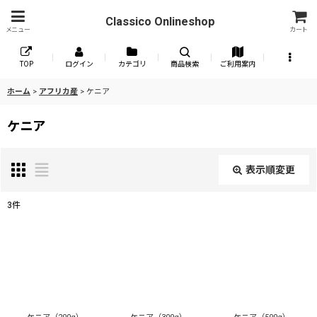
Classico Onlineshop
メニュー
カート
TOP
ログイン
カテゴリ
商品検索
ご利用案内
ホーム
>
アフリカ産
>
ケニア
ケニア
表示順変更
閉じる
3
件
表示数
:
並び順
:
絞り込む