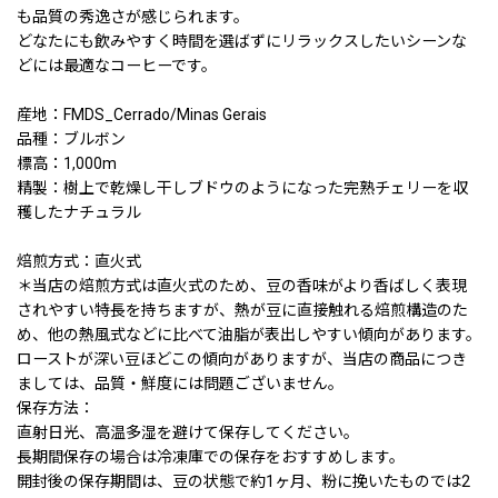
も品質の秀逸さが感じられます。
どなたにも飲みやすく時間を選ばずにリラックスしたいシーンな
どには最適なコーヒーです。
産地：FMDS_Cerrado/Minas Gerais
品種：ブルボン
標高：1,000m
精製：樹上で乾燥し干しブドウのようになった完熟チェリーを収
穫したナチュラル
焙煎方式：直火式
＊当店の焙煎方式は直火式のため、豆の香味がより香ばしく表現
されやすい特長を持ちますが、熱が豆に直接触れる焙煎構造のた
め、他の熱風式などに比べて油脂が表出しやすい傾向があります。
ローストが深い豆ほどこの傾向がありますが、当店の商品につき
ましては、品質・鮮度には問題ございません。
保存方法：
直射日光、高温多湿を避けて保存してください。
長期間保存の場合は冷凍庫での保存をおすすめします。
開封後の保存期間は、豆の状態で約1ヶ月、粉に挽いたものでは2