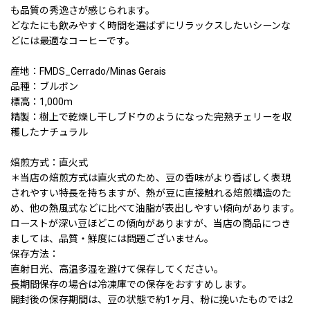
も品質の秀逸さが感じられます。
どなたにも飲みやすく時間を選ばずにリラックスしたいシーンな
どには最適なコーヒーです。
産地：FMDS_Cerrado/Minas Gerais
品種：ブルボン
標高：1,000m
精製：樹上で乾燥し干しブドウのようになった完熟チェリーを収
穫したナチュラル
焙煎方式：直火式
＊当店の焙煎方式は直火式のため、豆の香味がより香ばしく表現
されやすい特長を持ちますが、熱が豆に直接触れる焙煎構造のた
め、他の熱風式などに比べて油脂が表出しやすい傾向があります。
ローストが深い豆ほどこの傾向がありますが、当店の商品につき
ましては、品質・鮮度には問題ございません。
保存方法：
直射日光、高温多湿を避けて保存してください。
長期間保存の場合は冷凍庫での保存をおすすめします。
開封後の保存期間は、豆の状態で約1ヶ月、粉に挽いたものでは2